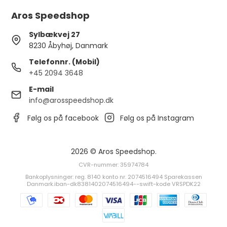
Aros Speedshop
Sylbækvej 27
8230 Åbyhøj, Danmark
Telefonnr. (Mobil)
+45 2094 3648
E-mail
info@arosspeedshop.dk
Følg os på facebook
Følg os på Instagram
2026 © Aros Speedshop.
CVR-nummer: 35974784
Bankoplysninger: reg. 8140 konto nr. 2074516494 Sparekassen
Danmark.iban-dk8381402074516494--swift-kode VRSPDK22