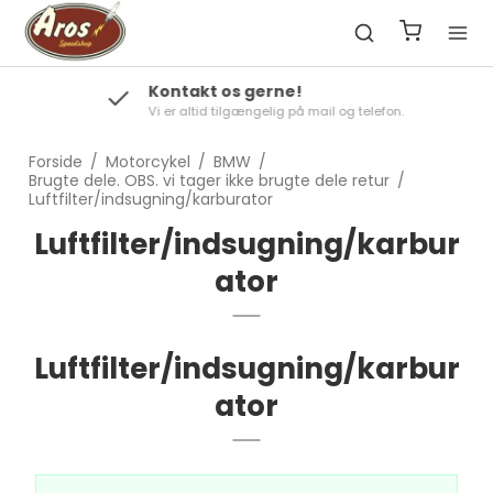
Kontakt os gerne!
Vi er altid tilgængelig på mail og telefon.
Forside
/
Motorcykel
/
BMW
/
Brugte dele. OBS. vi tager ikke brugte dele retur
/
Luftfilter/indsugning/karburator
Luftfilter/indsugning/karbur
ator
Luftfilter/indsugning/karbur
ator