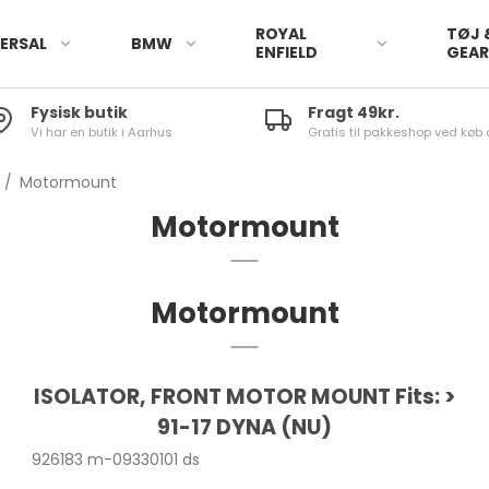
ROYAL
TØJ 
ERSAL
BMW
ENFIELD
GEA
Fysisk butik
Fragt 49kr.
Vi har en butik i Aarhus
Gratis til pakkeshop ved køb 
/
Motormount
Motormount
Motormount
ISOLATOR, FRONT MOTOR MOUNT Fits: >
91-17 DYNA (NU)
926183 m-09330101 ds