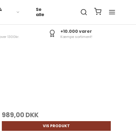
&
Se
R
alle
+10.000 varer
over 1300kr.
Kæmpe sortiment!
989,00 DKK
VIS PRODUKT