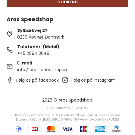
GODKEND
Aros Speedshop
Sylbækvej 27
8230 Åbyhøj, Danmark
Telefonnr. (Mobil)
+45 2094 3648
E-mail
info@arosspeedshop.dk
Følg os på facebook
Følg os på Instagram
2026 © Aros Speedshop.
CVR-nummer: 35974784
Bankoplysninger: reg. 8140 konto nr. 2074516494 Sparekassen
Danmark.iban-dk8381402074516494--swift-kode VRSPDK22