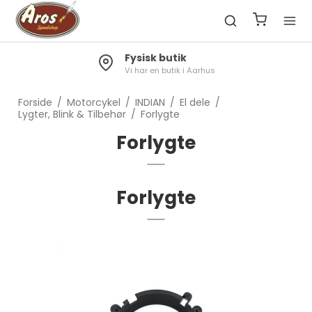
Fysisk butik
Vi har en butik i Aarhus
Forside
/
Motorcykel
/
INDIAN
/
El dele
/
Lygter, Blink & Tilbehør
/
Forlygte
Forlygte
Forlygte