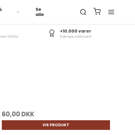
&
Se
R
alle
+10.000 varer
over 1300kr.
Kæmpe sortiment!
60,00 DKK
VIS PRODUKT