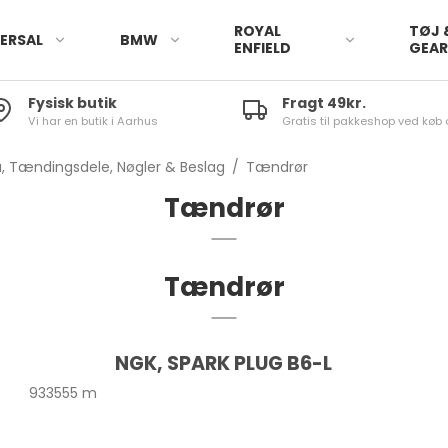
ROYAL
TØJ 
ERSAL
BMW
ENFIELD
GEA
Fysisk butik
Fragt 49kr.
Vi har en butik i Aarhus
Gratis til pakkeshop ved køb 
, Tændingsdele, Nøgler & Beslag
/
Tændrør
Tændrør
Tændrør
NGK, SPARK PLUG B6-L
933555 m