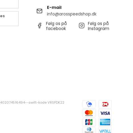
E-mail
info@arosspeedshop.dk
des
Følg os på
Følg os på
facebook
Instagram
381402074516494--swift-kode VRSPDK22