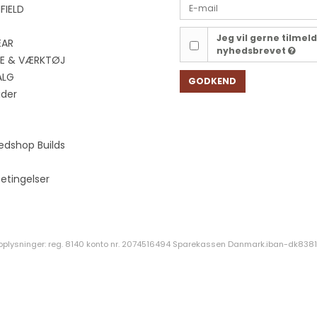
FIELD
Jeg vil gerne tilmel
EAR
nyhedsbrevet
EJE & VÆRKTØJ
ALG
GODKEND
ider
edshop Builds
etingelser
oplysninger: reg. 8140 konto nr. 2074516494 Sparekassen Danmark.iban-dk8