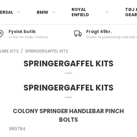
ROYAL
TØJ 
ERSAL
BMW
ENFIELD
GEA
Fysisk butik
Fragt 49kr.
Vi har en butik i Aarhus
Gratis til pakkeshop ved køb 
ARE KITS
/
SPRINGERGAFFEL KITS
SPRINGERGAFFEL KITS
SPRINGERGAFFEL KITS
COLONY SPRINGER HANDLEBAR PINCH
BOLTS
989784