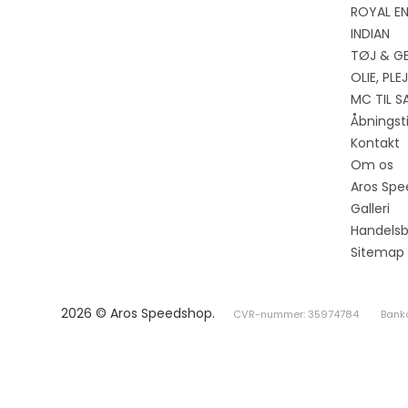
ROYAL EN
INDIAN
TØJ & G
OLIE, PL
MC TIL S
Åbningst
Kontakt
Om os
Aros Spe
Galleri
Handelsb
Sitemap
2026 © Aros Speedshop.
CVR-nummer: 35974784
Bank