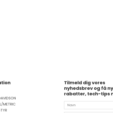
tion
Tilmeld dig vores
nyhedsbrev og få n
rabatter, tech-tips 
DAVIDSON
L/METRIC
STYR