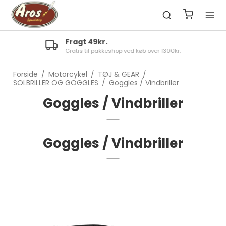
Fragt 49kr.
Gratis til pakkeshop ved køb over 1300kr.
Forside
/
Motorcykel
/
TØJ & GEAR
/
SOLBRILLER OG GOGGLES
/
Goggles / Vindbriller
Goggles / Vindbriller
Goggles / Vindbriller