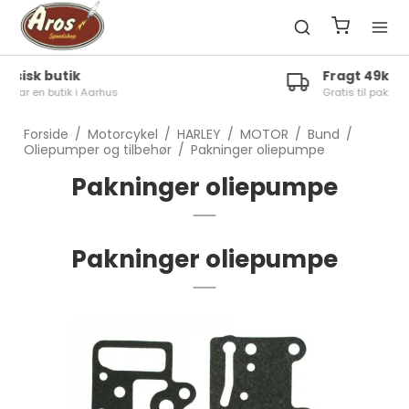
Fragt 49kr.
Gratis til pakkeshop ved køb over 1300kr.
Forside
/
Motorcykel
/
HARLEY
/
MOTOR
/
Bund
/
Oliepumper og tilbehør
/
Pakninger oliepumpe
Pakninger oliepumpe
Pakninger oliepumpe