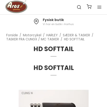
Fragt 49kr.
Gratis til pakkeshop ved køb over 1300kr.
Forside
/
Motorcykel
/
HARLEY
/
SÆDER & TASKER
/
TASKER FRA CUNGX / MC TASKER
/
HD SOFTTAIL
HD SOFTTAIL
HD SOFTTAIL