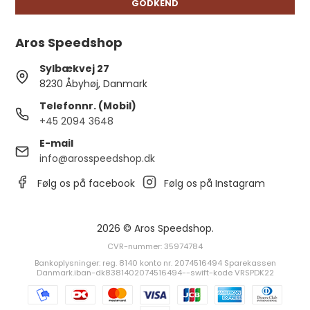
GODKEND
Aros Speedshop
Sylbækvej 27
8230 Åbyhøj, Danmark
Telefonnr. (Mobil)
+45 2094 3648
E-mail
info@arosspeedshop.dk
Følg os på facebook
Følg os på Instagram
2026 © Aros Speedshop.
CVR-nummer: 35974784
Bankoplysninger: reg. 8140 konto nr. 2074516494 Sparekassen
Danmark.iban-dk8381402074516494--swift-kode VRSPDK22