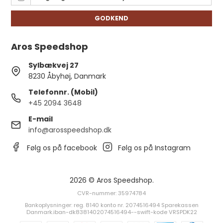
GODKEND
Aros Speedshop
Sylbækvej 27
8230 Åbyhøj, Danmark
Telefonnr. (Mobil)
+45 2094 3648
E-mail
info@arosspeedshop.dk
Følg os på facebook
Følg os på Instagram
2026 © Aros Speedshop.
CVR-nummer: 35974784
Bankoplysninger: reg. 8140 konto nr. 2074516494 Sparekassen
Danmark.iban-dk8381402074516494--swift-kode VRSPDK22