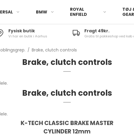
ROYAL
TØJ 
ERSAL
BMW
ENFIELD
GEA
Fysisk butik
Fragt 49kr.
Vi har en butik i Aarhus
Gratis til pakkeshop ved køb 
oblingsgrep.
/
Brake, clutch controls
Brake, clutch controls
ele.
Brake, clutch controls
ele.
K-TECH CLASSIC BRAKE MASTER
CYLINDER 12mm