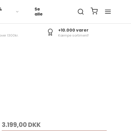
&
Se
R
alle
+10.000 varer
over 1300kr.
Kæmpe sortiment!
3.199,00 DKK