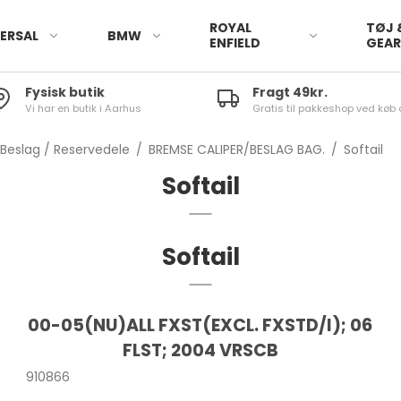
ROYAL
TØJ 
ERSAL
BMW
ENFIELD
GEA
Fysisk butik
Fragt 49kr.
Vi har en butik i Aarhus
Gratis til pakkeshop ved køb 
/ Beslag / Reservedele
/
BREMSE CALIPER/BESLAG BAG.
/
Softail
Softail
Softail
00-05(NU)ALL FXST(EXCL. FXSTD/I); 06
FLST; 2004 VRSCB
910866