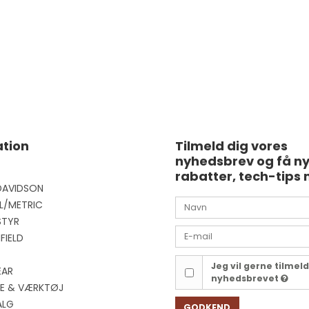
tion
Tilmeld dig vores
nyhedsbrev og få n
rabatter, tech-tips 
DAVIDSON
L/METRIC
STYR
FIELD
Jeg vil gerne tilmel
EAR
nyhedsbrevet
EJE & VÆRKTØJ
ALG
GODKEND