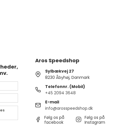
Aros Speedshop
yheder,
Sylbækvej 27
mv.
8230 Åbyhøj, Danmark
Telefonnr. (Mobil)
+45 2094 3648
E-mail
info@arosspeedshop.dk
des
Følg os på
Følg os på
facebook
Instagram