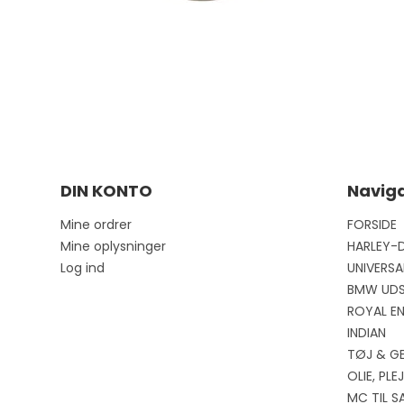
DIN KONTO
Naviga
Mine ordrer
FORSIDE
Mine oplysninger
HARLEY-
Log ind
UNIVERSA
BMW UD
ROYAL EN
INDIAN
TØJ & G
OLIE, PL
MC TIL S