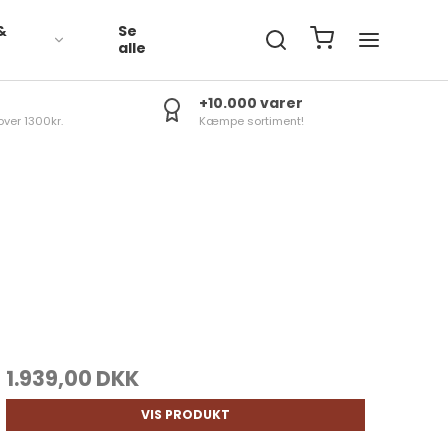
&
Se
R
alle
+10.000 varer
over 1300kr.
Kæmpe sortiment!
1.939,00 DKK
VIS PRODUKT