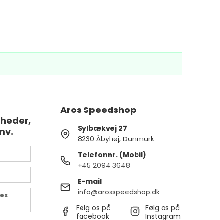
Aros Speedshop
yheder,
Sylbækvej 27
mv.
8230 Åbyhøj, Danmark
Telefonnr. (Mobil)
+45 2094 3648
E-mail
info@arosspeedshop.dk
des
Følg os på
Følg os på
facebook
Instagram