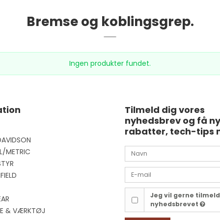
Bremse og koblingsgrep.
Ingen produkter fundet.
tion
Tilmeld dig vores
nyhedsbrev og få n
rabatter, tech-tips 
DAVIDSON
L/METRIC
STYR
FIELD
Jeg vil gerne tilmel
EAR
nyhedsbrevet
EJE & VÆRKTØJ