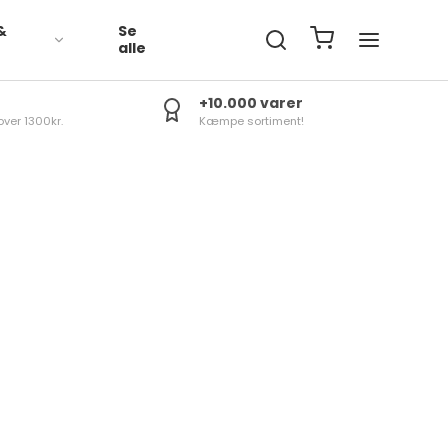
&
Se
R
alle
+10.000 varer
over 1300kr.
Kæmpe sortiment!