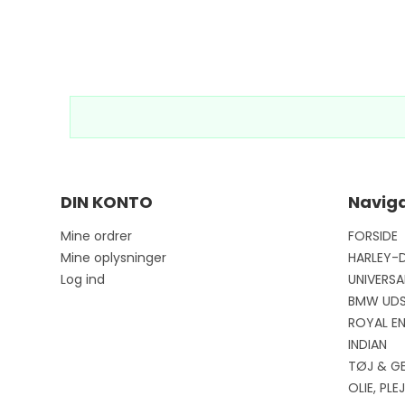
DIN KONTO
Naviga
Mine ordrer
FORSIDE
Mine oplysninger
HARLEY-
Log ind
UNIVERSA
BMW UD
ROYAL EN
INDIAN
TØJ & G
OLIE, PL